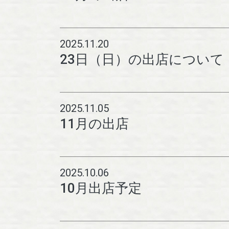
2025.11.20
23日（日）の出店について
2025.11.05
11月の出店
2025.10.06
10月出店予定