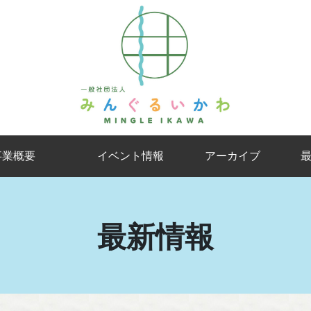
事業概要
イベント情報
アーカイブ
最新情報